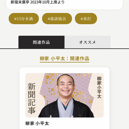
新宿末廣亭 2023年10月上席より
#15分未満
#落語協会
#真打
関連作品
オススメ
柳家 小平太：関連作品
桂 文生
本膳
柳家 小平太
2023.12.10 | 10分