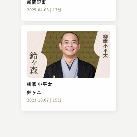
新聞記事
2025.04.03 | 13分
柳家 小満ん
馬のす
柳家 小平太
2024.08.28 | 11分
鈴ヶ森
2023.10.07 | 15分