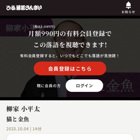
お知らせ
(税込1,089円)
月額990円
の有料会員登録で
この落語を視聴できます!
有料会員登録すると、いつでもどこでも落語が見放題！
会員登録はこちら
ログイン
既に会員の方
柳家 小平太
猫と金魚
2023.10.04 | 14分