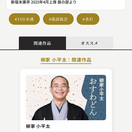
新宿末廣亭 2025年4月上席 昼の部より
#15分未満
#落語協会
#真打
関連作品
オススメ
柳家 小平太：関連作品
三遊亭 兼好
転失気
柳家 小平太
2024.05.01 | 13分