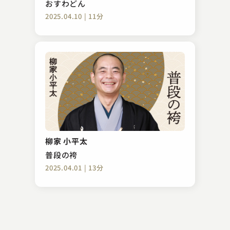
おすわどん
2025.04.10 | 11分
古今亭 志ん陽
のめる
柳家 小平太
2023.02.21 | 14分
普段の袴
2025.04.01 | 13分