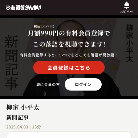
お知らせ
(税込1,089円)
月額990円
の有料会員登録で
この落語を視聴できます!
有料会員登録すると、いつでもどこでも落語が見放題！
会員登録はこちら
ログイン
既に会員の方
柳家 小平太
新聞記事
2025.04.03 | 13分