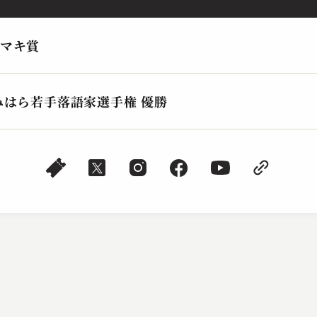
本マキ賞
みはら若手落語家選手権 優勝
桂 やまと
桂 
熊の皮
近
2023.08.26 | 13分
202