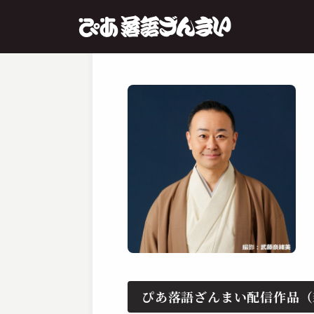
ぴあ落語ざんまい配信作品（