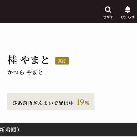
さがす
お知らせ
桂 やまと
芸人
真打
からさがす
かつら やまと
演目
からさがす
上演時間
からさがす
19
ぴあ落語ざんまいで配信中
席
新着順）