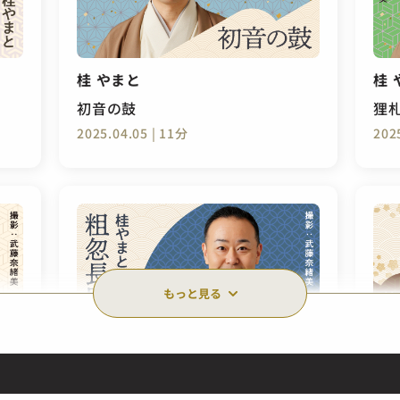
桂 やまと
桂 
初音の鼓
狸
2025.04.05 | 11分
202
もっと見る
桂 やまと
桂 
粗忽長屋
熊