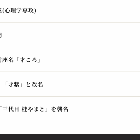
2023.09.12 | 15分
202
(心理学専攻)
門
前座名「才ころ」
 「才紫」と改名
桂 やまと
桂 
狸札
狸
2023.08.29 | 12分
202
「三代目 桂やまと」を襲名