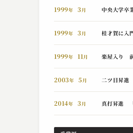
2023.09.13 | 13分
1999
3
中央大学卒業
年
月
1999
3
桂才賀に入
年
月
1999
11
楽屋入り 
年
月
2003
5
二ツ目昇進
年
月
桂 やまと
初音の鼓
2023.08.30 | 14分
2014
3
真打昇進 
年
月