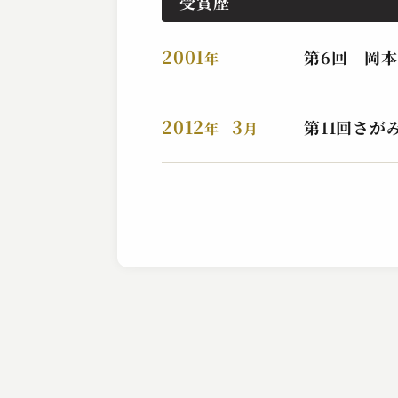
受賞歴
2001
第6回 岡
年
2012
3
第11回さが
桂 やまと
年
月
本膳
2023.08.27 | 14分