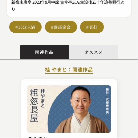
新宿末廣亭 2023年9月中席 古今亭志ん生没後五十年追善興行よ
り
#15分未満
#落語協会
#真打
関連作品
オススメ
桂 やまと：関連作品
柳家 花緑
狸鯉