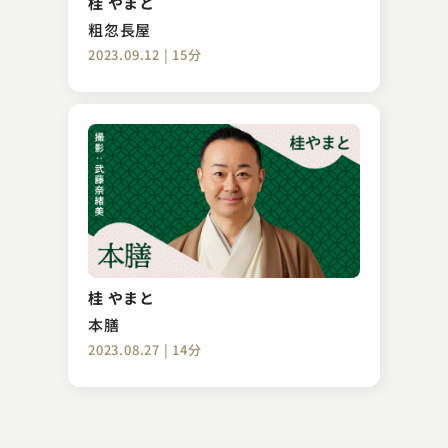
桂 やまと
2024.03.31 | 13分
粗忽長屋
2023.09.12 | 15分
古今亭 佑輔
桃太郎
桂 やまと
2023.09.18 | 10分
本膳
2023.08.27 | 14分