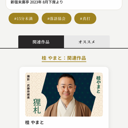
新宿末廣亭 2023年 8月下席より
#15分未満
#落語協会
#真打
関連作品
オススメ
桂 やまと：関連作品
柳家 喬之助
堀の内
桂 やまと
2024.08.21 | 13分