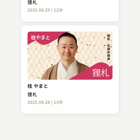
狸札
2023.08.29 | 12分
金原亭 馬太郎
ぞろぞろ
桂 やまと
2023.07.11 | 10分
狸札
2023.08.28 | 13分