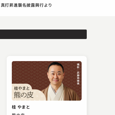
寿・真打昇進襲名披露興行より
桂 やまと
熊の皮