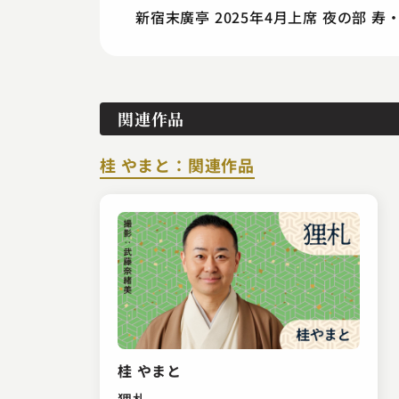
新宿末廣亭 2025年4月上席 夜の部 
関連作品
桂 やまと：関連作品
桂 やまと
狸札