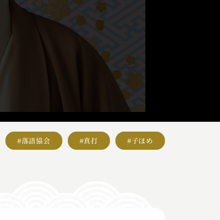
#落語協会
#真打
#子ほめ