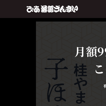
月額9
こ