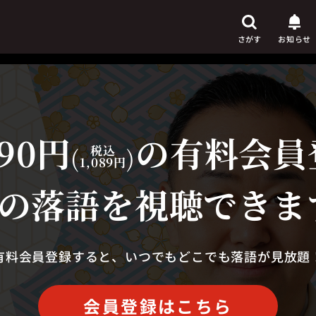
さがす
お知らせ
90円
の有料会員
芸人
からさがす
(
税込
)
1,089円
演目
からさがす
の落語を視聴できま
上演時間
からさがす
有料会員登録すると、いつでもどこでも落語が見放題
会員登録はこちら