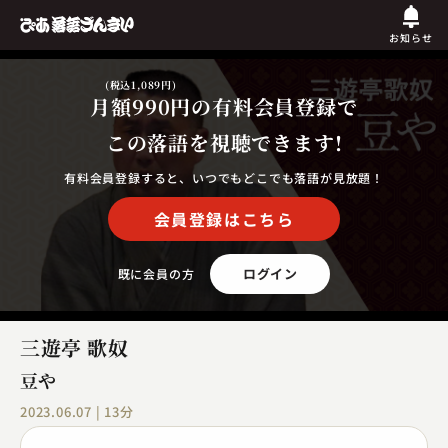
お知らせ
(税込1,089円)
月額990円
の有料会員登録で
この落語を視聴できます!
有料会員登録すると、いつでもどこでも落語が見放題！
会員登録はこちら
ログイン
既に会員の方
三遊亭 歌奴
豆や
2023.06.07 | 13分