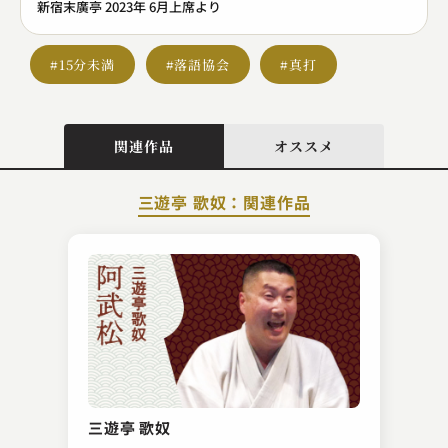
新宿末廣亭 2023年 6月上席より
#15分未満
#落語協会
#真打
関連作品
オススメ
三遊亭 歌奴：関連作品
金原亭 馬の助
味噌豆 ～百面相～
三遊亭 歌奴
2024.08.24 | 12分