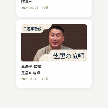
阿武松
2023.06.21 | 29分
立川 吉幸
平林
三遊亭 歌奴
2024.11.29 | 13分
芝居の喧嘩
2023.03.18 | 12分