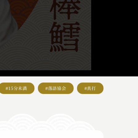
#15分未満
#落語協会
#真打