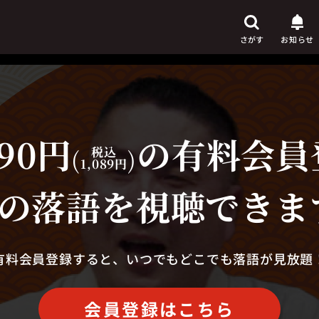
さがす
お知らせ
90円
の有料会員
芸人
からさがす
(
税込
)
1,089円
演目
からさがす
の落語を視聴できま
上演時間
からさがす
有料会員登録すると、いつでもどこでも落語が見放題
会員登録はこちら