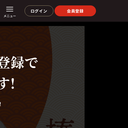
ログイン
会員登録
メニュー
登録で
す!
！