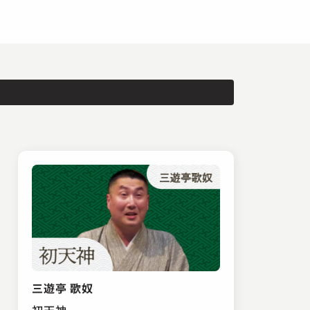
三遊亭 歌奴
初天神