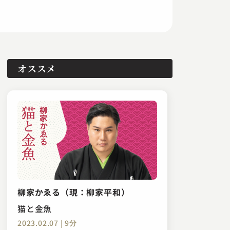
オススメ
柳家かゑる（現：柳家平和）
猫と金魚
2023.02.07 | 9分