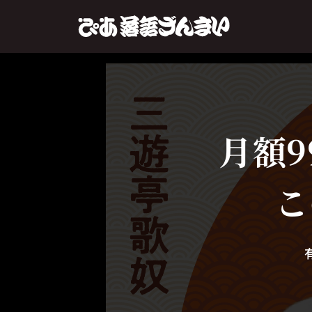
月額9
こ