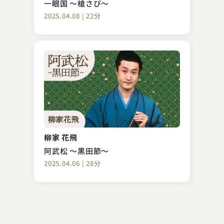
一眼国 ～槍さび～
2025.04.08 | 22分
柳家 小里ん
手紙無筆
柳家 花飛
2023.01.12 | 11分
阿武松 ～黒田節～
2025.04.06 | 28分