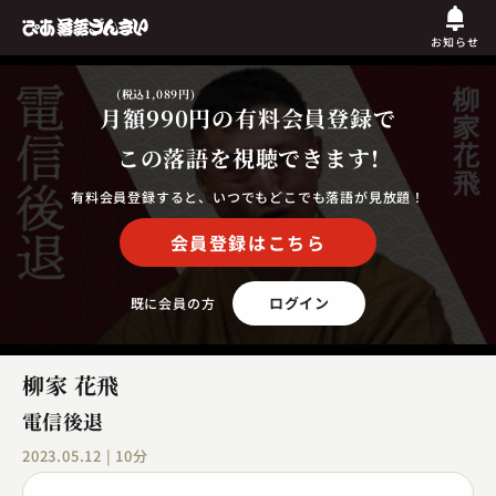
お知らせ
(税込1,089円)
月額990円
の有料会員登録で
この落語を視聴できます!
有料会員登録すると、いつでもどこでも落語が見放題！
会員登録はこちら
ログイン
既に会員の方
柳家 花飛
電信後退
2023.05.12 | 10分