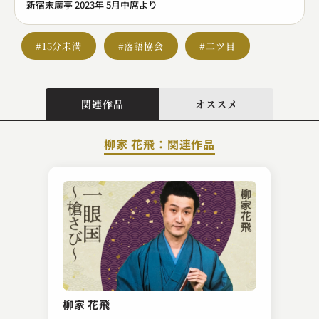
新宿末廣亭 2023年 5月中席より
#15分未満
#落語協会
#二ツ目
関連作品
オススメ
柳家 花飛：関連作品
桂 文雀
ぞろぞろ
柳家 花飛
2023.12.04 | 14分