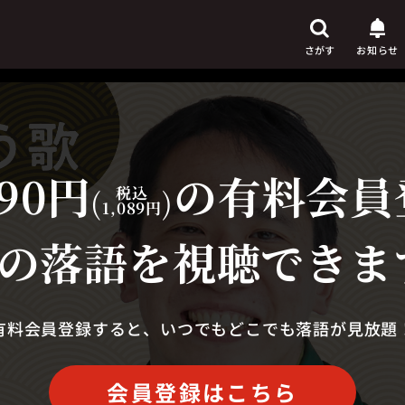
さがす
お知らせ
90円
の有料会員
芸人
からさがす
(
税込
)
1,089円
演目
からさがす
の落語を視聴できま
上演時間
からさがす
有料会員登録すると、いつでもどこでも落語が見放題
会員登録はこちら