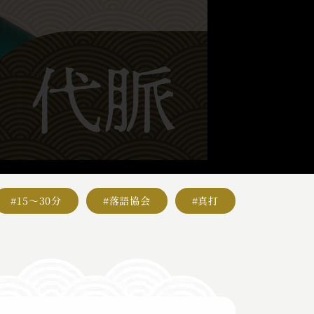
#15～30分
#落語協会
#真打