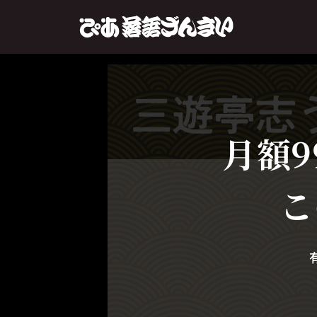
月額9
こ