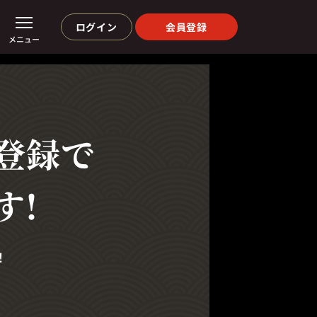
ログイン
会員登録
メニュー
登録で
す!
！