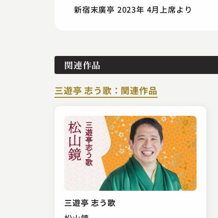
新宿末廣亭 2023年 4月上席より
関連作品
三遊亭 志う歌：関連作品
三遊亭 志う歌
松山鏡