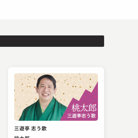
三遊亭 志う歌
桃太郎