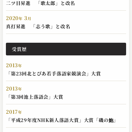
二ツ目昇進 「歌太郎」と改名
2020
3
年
月
三遊亭 志う歌
真打昇進 「志う歌」と改名
子ほめ
2024.04.05 | 15分
受賞歴
2013
年
「第23回北とぴあ若手落語家競演会」大賞
2013
年
「第3回池上落語会」大賞
三遊亭 志う歌
2017
年
片棒
「平成29年度NHK新人落語大賞」大賞「磯の鮑」
2024.04.04 | 16分