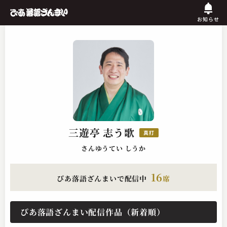
お知らせ
三遊亭 志う歌
真打
さんゆうてい しうか
16
ぴあ落語ざんまいで配信中
席
ぴあ落語ざんまい配信作品（新着順）