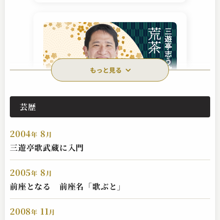
もっと見る
芸歴
三遊亭 志う歌
荒茶
2004
8
2024.04.06 | 16分
年
月
三遊亭歌武蔵に入門
2005
8
年
月
前座となる 前座名「歌ぶと」
2008
11
年
月