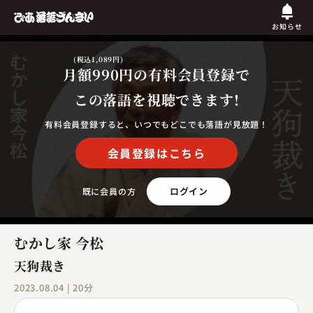
お知らせ
(税込1,089円)
月額990円
の有料会員登録で
この落語を視聴できます!
有料会員登録すると、いつでもどこでも落語が見放題！
会員登録はこちら
ログイン
既に会員の方
むかし家 今松
天狗裁き
2023.08.04 | 20分