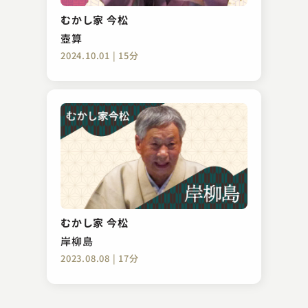
辰巳の辻占
むかし家 今松
2024.10.06 | 17分
壺算
2024.10.01 | 15分
古今亭 圓菊
お菊の皿
むかし家 今松
2023.09.11 | 15分
岸柳島
2023.08.08 | 17分