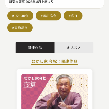
新宿末廣亭 2023年 8月上席より
#15～30分
#落語協会
#真打
#天狗裁き
関連作品
オススメ
むかし家 今松：関連作品
金原亭 馬生