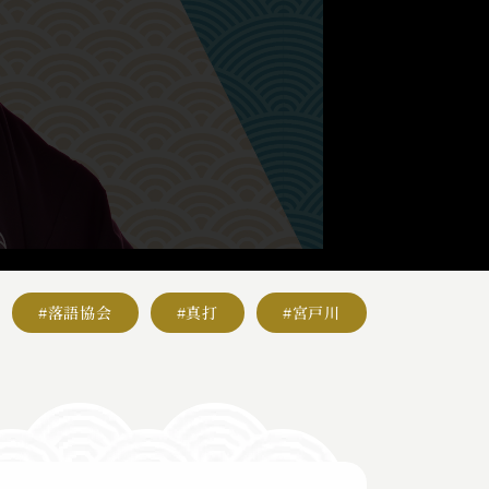
#落語協会
#真打
#宮戸川