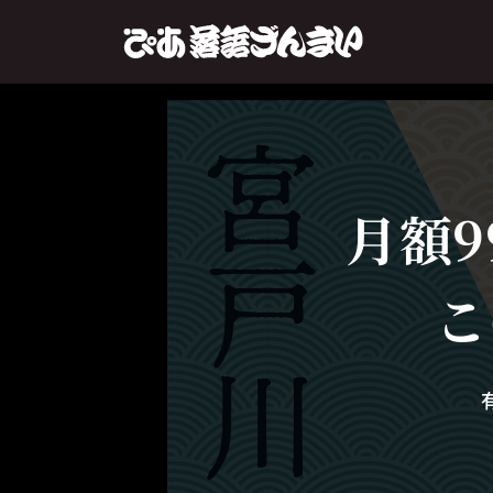
月額9
こ