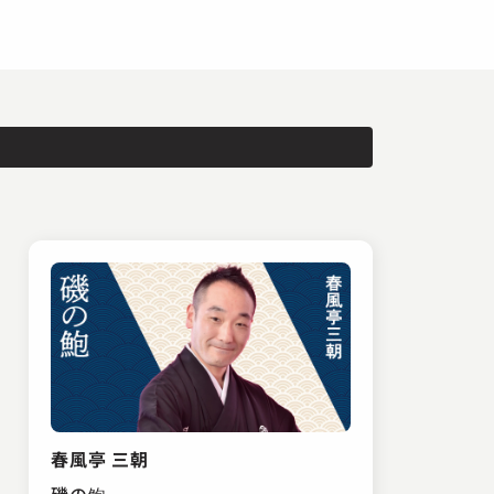
春風亭 三朝
磯の鮑