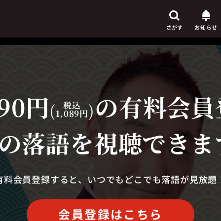
さがす
お知らせ
90円
の有料会員
芸人
からさがす
(
税込
)
1,089円
演目
からさがす
の落語を視聴できま
上演時間
からさがす
有料会員登録すると、いつでもどこでも落語が見放題
会員登録はこちら