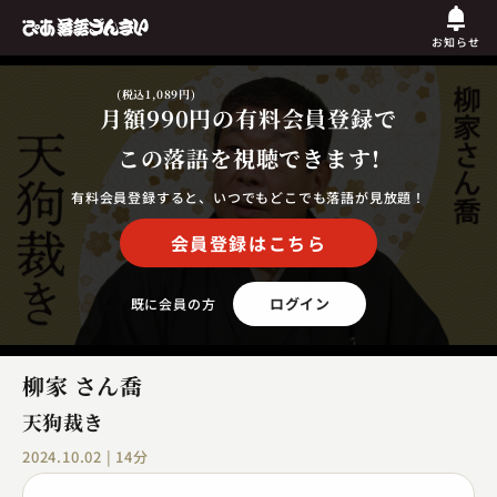
お知らせ
(税込1,089円)
月額990円
の有料会員登録で
この落語を視聴できます!
有料会員登録すると、いつでもどこでも落語が見放題！
会員登録はこちら
ログイン
既に会員の方
柳家 さん喬
天狗裁き
2024.10.02 | 14分