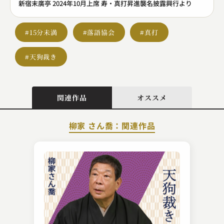
新宿末廣亭 2024年10月上席 寿・真打昇進襲名披露興行より
#15分未満
#落語協会
#真打
#天狗裁き
関連作品
オススメ
柳家 さん喬：関連作品
金原亭 馬治