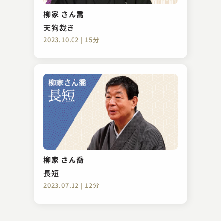
鮑のし
柳家 さん喬
2025.05.18 | 13分
天狗裁き
2023.10.02 | 15分
古今亭 志ん彌
湯屋番
柳家 さん喬
2023.02.06 | 14分
長短
2023.07.12 | 12分