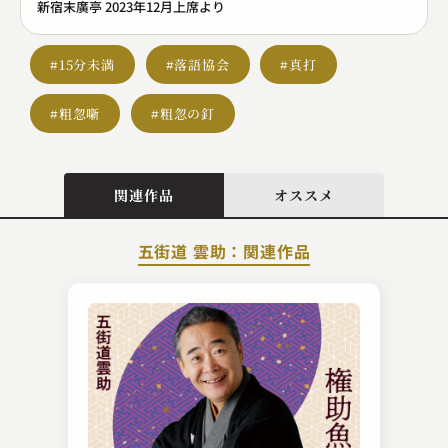
新宿末廣亭 2023年12月上席より
#15分未満
#落語協会
#真打
#粗忽噺
#粗忽の釘
関連作品
オススメ
五街道 雲助：関連作品
柳家 小里ん