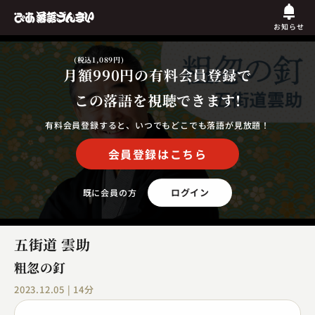
お知らせ
(税込1,089円)
月額990円
の有料会員登録で
この落語を視聴できます!
有料会員登録すると、いつでもどこでも落語が見放題！
会員登録はこちら
ログイン
既に会員の方
五街道 雲助
粗忽の釘
2023.12.05 | 14分