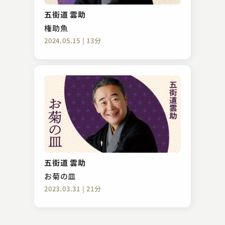
碁泥
五街道 雲助
2023.06.10 | 14分
権助魚
2024.05.15 | 13分
柳亭 左龍
宮戸川
五街道 雲助
2024.05.20 | 14分
お菊の皿
2023.03.31 | 21分