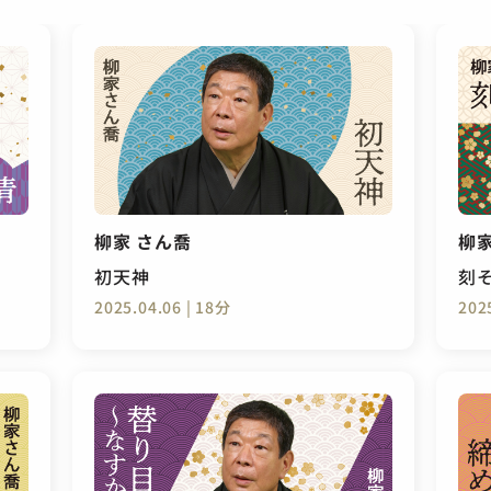
柳家 さん喬
柳家
初天神
刻
2025.04.06 | 18分
202