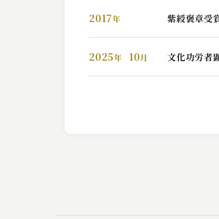
2017
紫綬褒章受
年
2025
10
文化功労者
年
月