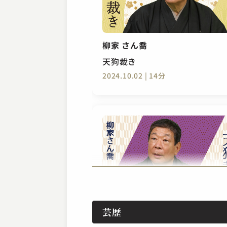
柳家 さん喬
天狗裁き
2024.10.02 | 14分
柳家 さん喬
芸歴
天狗裁き