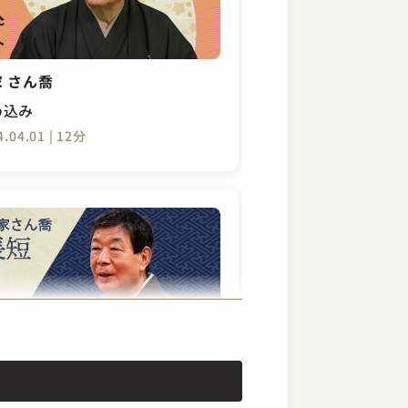
 さん喬
め込み
4.04.01 | 12分
 さん喬
短