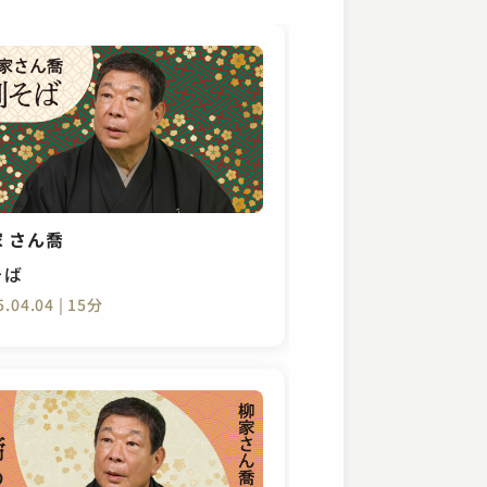
 さん喬
そば
5.04.04 | 15分