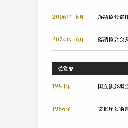
2006
6
落語協会常
年
月
2024
6
落語協会会
年
月
受賞歴
1984
国立演芸場
年
1986
文化庁芸術
年