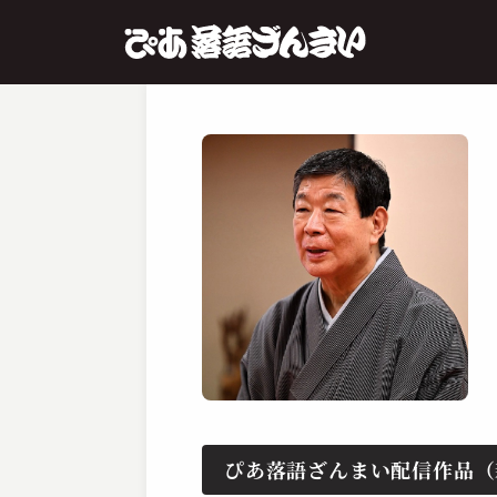
ぴあ落語ざんまい配信作品（