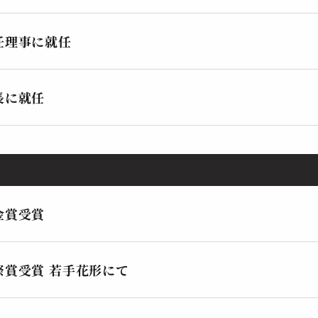
任理事に就任
長に就任
金賞受賞
祭賞受賞 若手花形にて