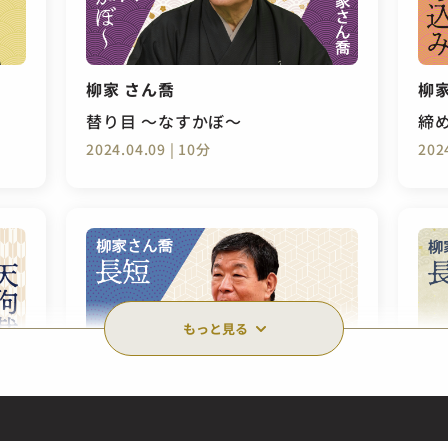
柳家 さん喬
柳家
替り目 ～なすかぼ～
締
2024.04.09 | 10分
202
もっと見る
柳家 さん喬
柳家
長短
長