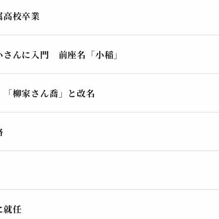
2023.07.12 | 12分
202
属高校卒業
小さんに入門 前座名「小稲」
 「柳家さん喬」と改名
格
に就任