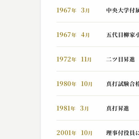
2023.10.02 | 15分
1967
3
中央大学付
年
月
1967
4
五代目柳家
年
月
1972
11
二ツ目昇進
年
月
1980
10
真打試験合
年
月
柳家 さん喬
時そば
2023.04.05 | 14分
1981
3
真打昇進
年
月
2001
10
理事付役員
年
月