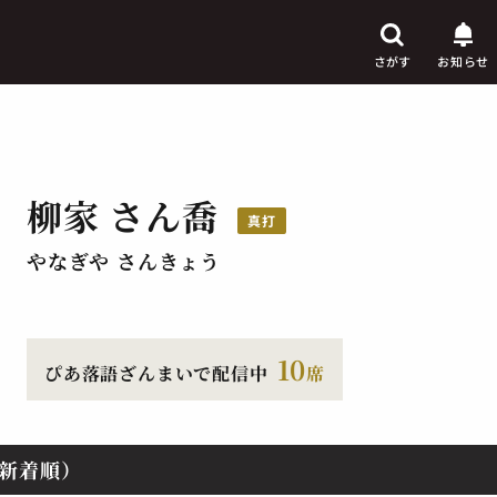
さがす
お知らせ
柳家 さん喬
芸人
真打
からさがす
やなぎや さんきょう
演目
からさがす
上演時間
からさがす
10
ぴあ落語ざんまいで配信中
席
新着順）