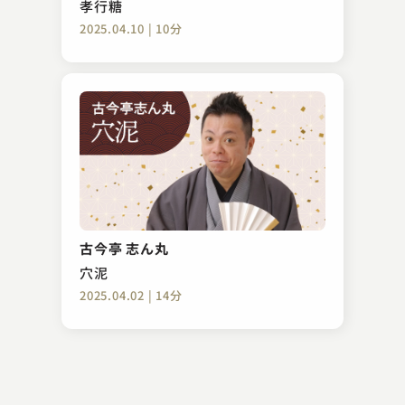
孝行糖
2025.04.10 | 10分
柳家 あお馬
強情灸
古今亭 志ん丸
2023.04.06 | 12分
穴泥
2025.04.02 | 14分