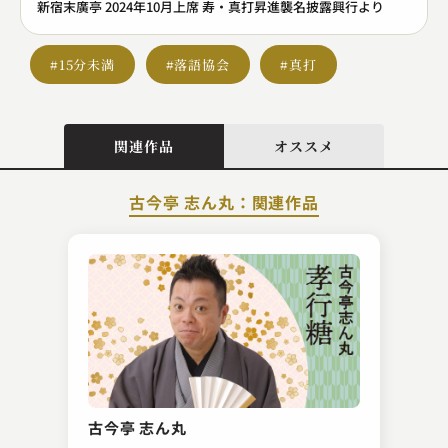
新宿末廣亭 2024年10月上席 寿・真打昇進襲名披露興行より
#15分未満
#落語協会
#真打
関連作品
オススメ
古今亭 志ん丸：関連作品
初音家 左橋
長屋の花見
古今亭 志ん丸
2023.04.25 | 14分