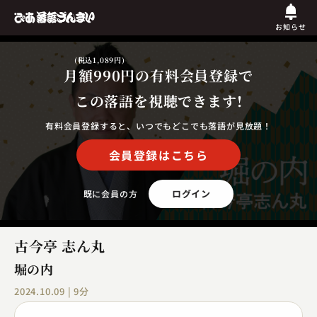
お知らせ
(税込1,089円)
月額990円
の有料会員登録で
この落語を視聴できます!
有料会員登録すると、いつでもどこでも落語が見放題！
会員登録はこちら
ログイン
既に会員の方
古今亭 志ん丸
堀の内
2024.10.09 | 9分