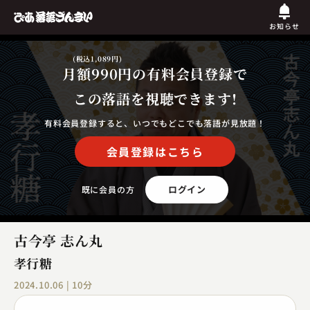
お知らせ
(税込1,089円)
月額990円
の有料会員登録で
この落語を視聴できます!
有料会員登録すると、いつでもどこでも落語が見放題！
会員登録はこちら
ログイン
既に会員の方
古今亭 志ん丸
孝行糖
2024.10.06 | 10分