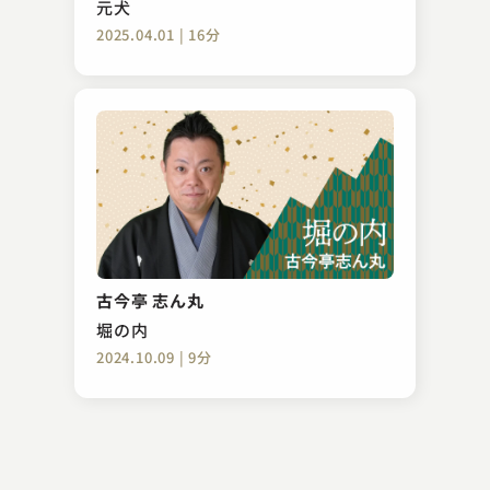
元犬
2025.04.01 | 16分
三遊亭歌実（現：三遊亭歌ちどき）
巻き返し
古今亭 志ん丸
2023.06.05 | 14分
堀の内
2024.10.09 | 9分