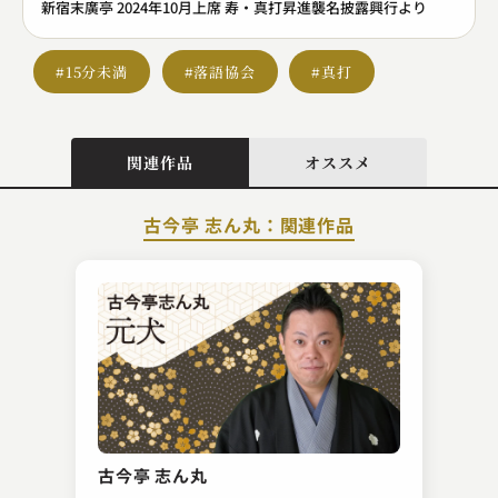
新宿末廣亭 2024年10月上席 寿・真打昇進襲名披露興行より
#15分未満
#落語協会
#真打
関連作品
オススメ
古今亭 志ん丸：関連作品
柳家 わさび
ぞろぞろ
古今亭 志ん丸
2023.07.12 | 11分