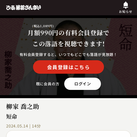
お知らせ
(税込1,089円)
月額990円
の有料会員登録で
この落語を視聴できます!
有料会員登録すると、いつでもどこでも落語が見放題！
会員登録はこちら
ログイン
既に会員の方
柳家 喬之助
短命
2024.05.14 | 14分