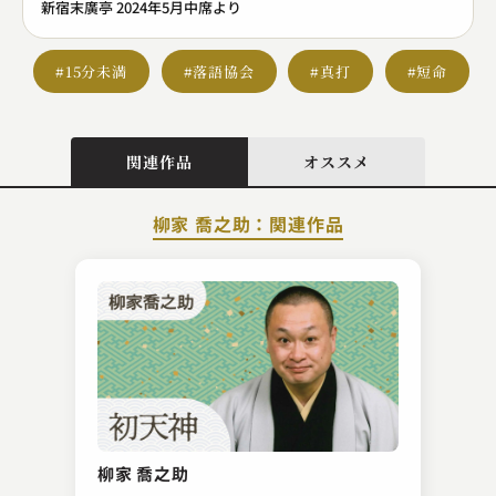
新宿末廣亭 2024年5月中席より
#15分未満
#落語協会
#真打
#短命
関連作品
オススメ
柳家 喬之助：関連作品
隅田川 馬石
堀の内
柳家 喬之助
2023.12.06 | 14分