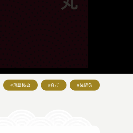
#落語協会
#真打
#強情灸