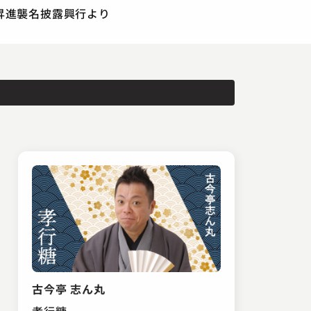
打昇進襲名披露興行より
古今亭 志ん丸
孝行糖