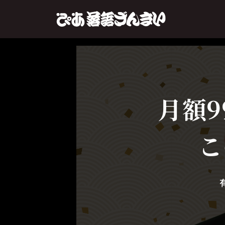
月額9
こ