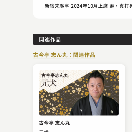
新宿末廣亭 2024年10月上席 寿・真
関連作品
古今亭 志ん丸：関連作品
古今亭 志ん丸
元犬