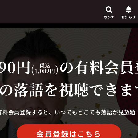
さがす
お知らせ
90円
の有料会員
芸人
からさがす
(
税込
)
1,089円
演目
からさがす
の落語を視聴できま
上演時間
からさがす
有料会員登録すると、いつでもどこでも落語が見放題
会員登録はこちら