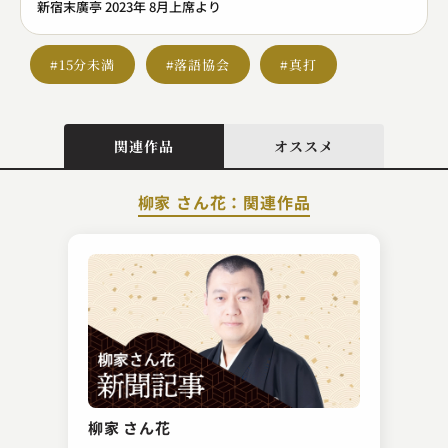
新宿末廣亭 2023年 8月上席より
#15分未満
#落語協会
#真打
関連作品
オススメ
柳家 さん花：関連作品
三遊亭 歌武蔵
大安売
柳家 さん花
2023.11.12 | 9分