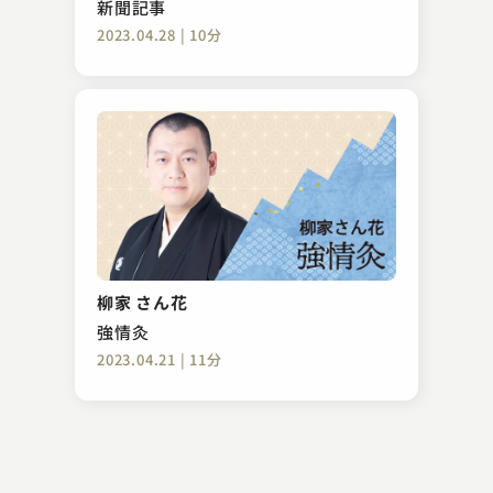
新聞記事
2023.04.28 | 10分
桂 文雀
色事根問
柳家 さん花
2023.07.15 | 13分
強情灸
2023.04.21 | 11分