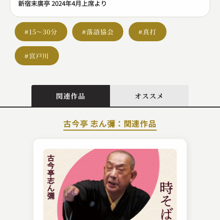
新宿末廣亭 2024年4月上席より
#15～30分
#落語協会
#真打
#宮戸川
関連作品
オススメ
古今亭 志ん彌：関連作品
古今亭 雛菊