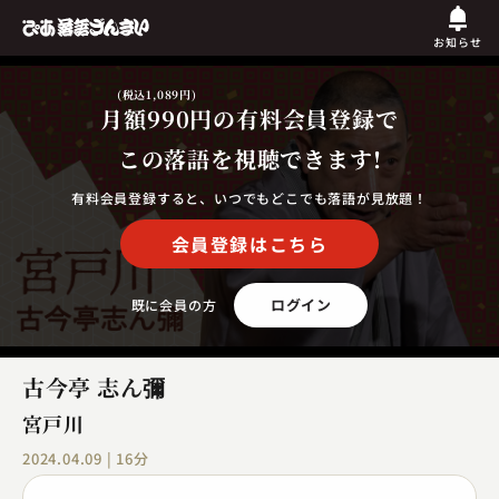
お知らせ
(税込1,089円)
月額990円
の有料会員登録で
この落語を視聴できます!
有料会員登録すると、いつでもどこでも落語が見放題！
会員登録はこちら
ログイン
既に会員の方
古今亭 志ん彌
宮戸川
2024.04.09 | 16分