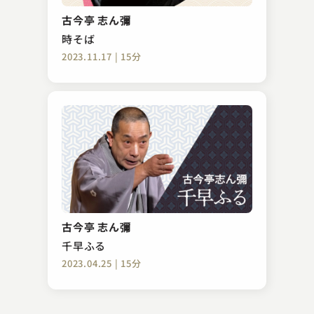
お見立て
古今亭 志ん彌
2025.12.04 | 27分
時そば
2023.11.17 | 15分
三遊亭 歌奴
ねずみ
古今亭 志ん彌
2023.06.23 | 27分
千早ふる
2023.04.25 | 15分