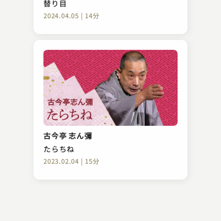
替り目
2024.04.05 | 14分
柳亭 左龍
初天神
古今亭 志ん彌
2023.04.01 | 15分
たらちね
2023.02.04 | 15分