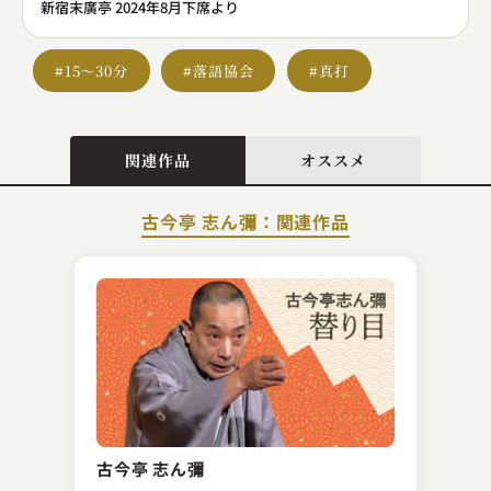
新宿末廣亭 2024年8月下席より
#15～30分
#落語協会
#真打
関連作品
オススメ
古今亭 志ん彌：関連作品
柳家 わさび
団子坂奇談
古今亭 志ん彌
2023.07.19 | 16分