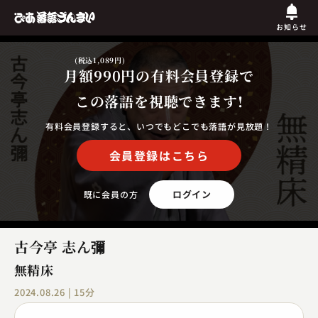
お知らせ
(税込1,089円)
月額990円
の有料会員登録で
この落語を視聴できます!
有料会員登録すると、いつでもどこでも落語が見放題！
会員登録はこちら
ログイン
既に会員の方
古今亭 志ん彌
無精床
2024.08.26 | 15分