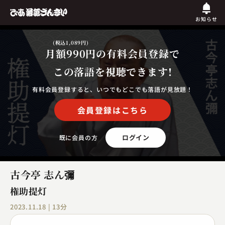
お知らせ
(税込1,089円)
月額990円
の有料会員登録で
この落語を視聴できます!
有料会員登録すると、いつでもどこでも落語が見放題！
会員登録はこちら
ログイン
既に会員の方
古今亭 志ん彌
権助提灯
2023.11.18 | 13分