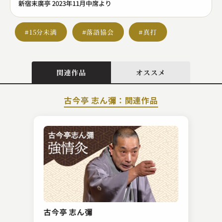
新宿末廣亭 2023年11月中席より
#15分未満
#落語協会
#真打
関連作品
オススメ
古今亭 志ん彌：関連作品
古今亭 菊之丞
替り目
古今亭 志ん彌
2023.04.04 | 11分