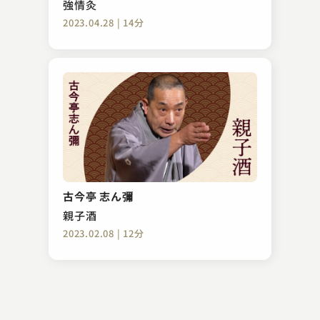
強情灸
2023.04.28 | 14分
立川 吉幸
平林
古今亭 志ん彌
2023.11.23 | 7分
親子酒
2023.02.08 | 12分