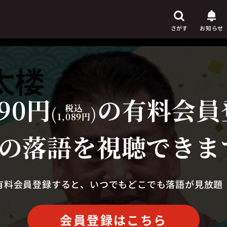
さがす
お知らせ
90円
の有料会員
芸人
からさがす
(
税込
)
1,089円
演目
からさがす
の落語を視聴できま
上演時間
からさがす
有料会員登録すると、いつでもどこでも落語が見放題
会員登録はこちら