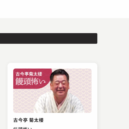
古今亭 菊太楼
饅頭怖い