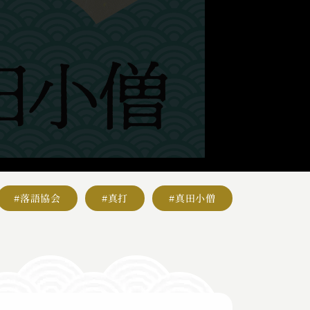
#落語協会
#真打
#真田小僧