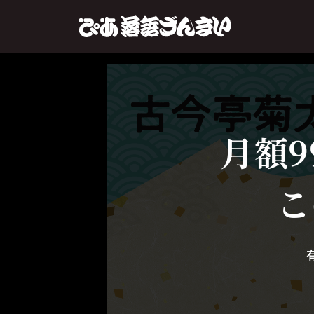
月額9
こ