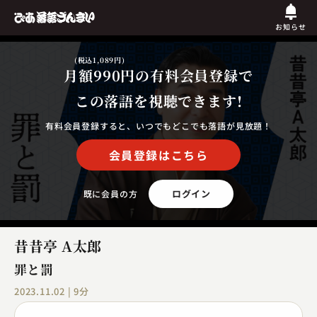
お知らせ
(税込1,089円)
月額990円
の有料会員登録で
この落語を視聴できます!
有料会員登録すると、いつでもどこでも落語が見放題！
会員登録はこちら
ログイン
既に会員の方
昔昔亭 A太郎
罪と罰
2023.11.02 | 9分