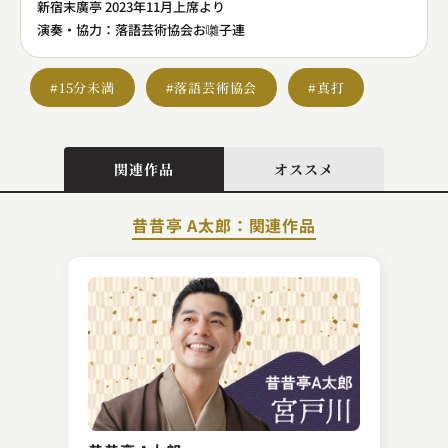
新宿末廣亭 2023年11月上席より
演奏・協力：落語芸術協会お囃子連
#15分未満
#落語芸術協会
#真打
関連作品
オススメ
昔昔亭 A太郎：関連作品
春風亭 柳太郎
リフォーム（浅井朝治・春風亭柳太郎