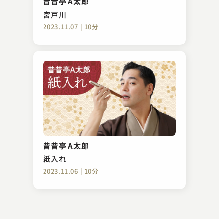
昔昔亭 A太郎
合作）
2023.12.19 | 13分
宮戸川
2023.11.07 | 10分
桂 竹丸
明智光秀
昔昔亭 A太郎
2024.05.10 | 14分
紙入れ
2023.11.06 | 10分