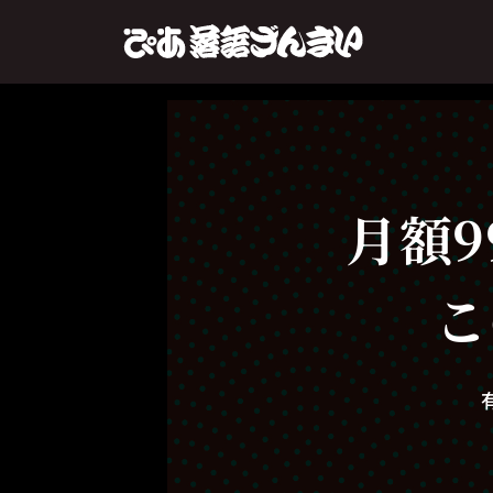
月額9
こ