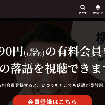
さがす
お知らせ
90円
の有料会員
芸人
からさがす
(
税込
)
1,089円
演目
からさがす
の落語を視聴できま
上演時間
からさがす
有料会員登録すると、いつでもどこでも落語が見放題
会員登録はこちら