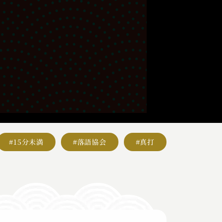
#15分未満
#落語協会
#真打