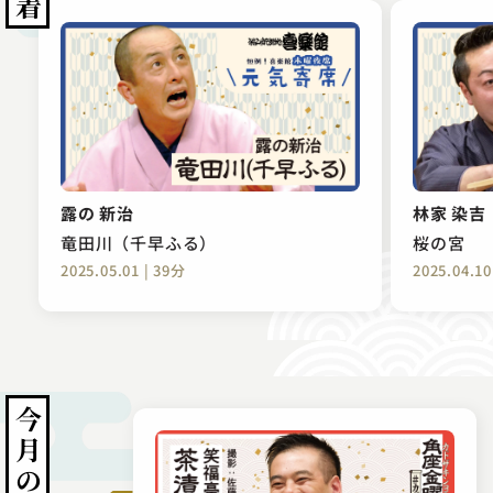
露の 新治
林家 染吉
竜田川（千早ふる）
桜の宮
2025.05.01 | 39分
2025.04.10