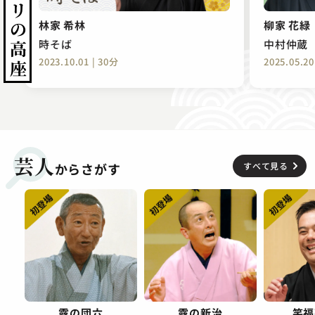
林家 希林
柳家 花緑
時そば
中村仲蔵
2023.10.01 | 30分
2025.05.20
芸人
からさがす
すべて見る
露の団六
露の新治
笑福