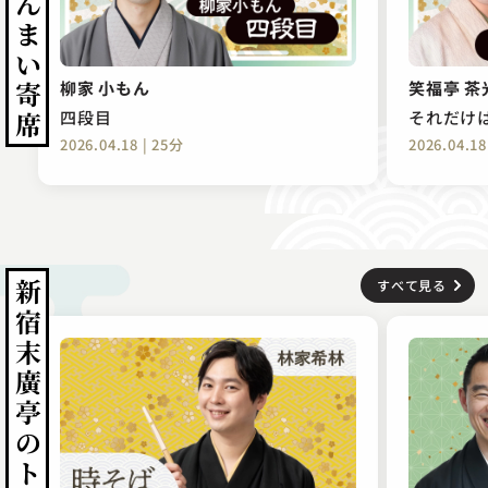
柳家 小もん
笑福亭 茶
四段目
それだけ
2026.04.18 | 25分
2026.04.18
新宿末廣亭のトリの高座
すべて見る