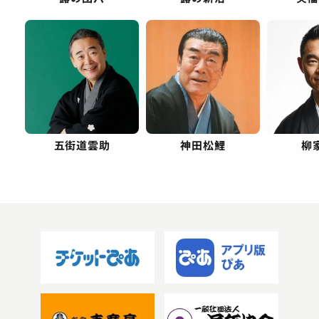
五街道雲助
神田松鯉
柳