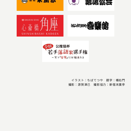
イラスト：ちばてつや 題字：橘右門
撮影：源賀津己 撮影協力：新宿末廣亭