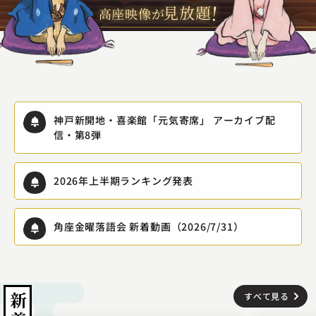
!
見放題
高座映像が
神戸新開地・喜楽館「元気寄席」 アーカイブ配
信・第8弾
2026年上半期ランキング発表
角座金曜落語会 新着動画（2026/7/31）
新着
すべて見る