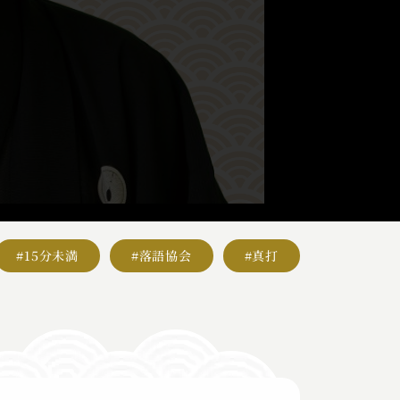
#15分未満
#落語協会
#真打