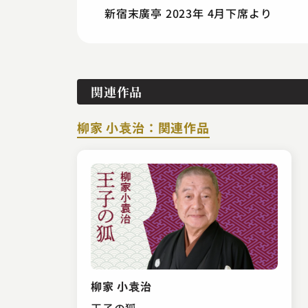
新宿末廣亭 2023年 4月下席より
関連作品
柳家 小袁治：関連作品
柳家 小袁治
王子の狐