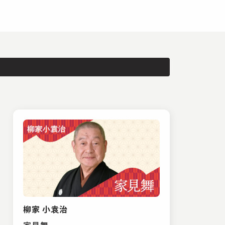
柳家 小袁治
家見舞