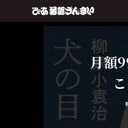
月額9
こ