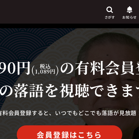
さがす
お知らせ
90円
の有料会員
芸人
からさがす
(
税込
)
1,089円
演目
からさがす
の落語を視聴できま
上演時間
からさがす
有料会員登録すると、いつでもどこでも落語が見放題
会員登録はこちら