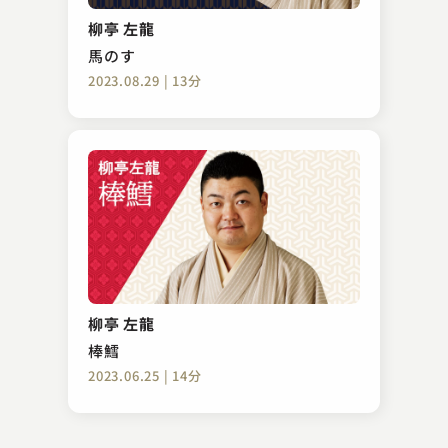
紙入れ
柳亭 左龍
2023.10.30 | 12分
馬のす
2023.08.29 | 13分
宝井 琴調
清水次郎長伝 小政の生い立ち
柳亭 左龍
2023.08.21 | 13分
棒鱈
2023.06.25 | 14分