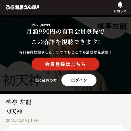
お知らせ
(税込1,089円)
月額990円
の有料会員登録で
この落語を視聴できます!
有料会員登録すると、いつでもどこでも落語が見放題！
会員登録はこちら
ログイン
既に会員の方
柳亭 左龍
初天神
2023.02.09 | 14分