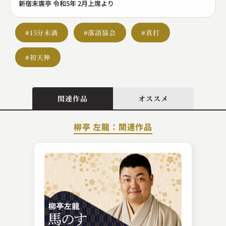
新宿末廣亭 令和5年 2月上席より
#15分未満
#落語協会
#真打
#初天神
関連作品
オススメ
柳亭 左龍：関連作品
古今亭 菊太楼