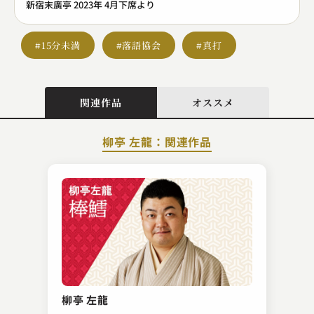
新宿末廣亭 2023年 4月下席より
#15分未満
#落語協会
#真打
関連作品
オススメ
柳亭 左龍：関連作品
古今亭 菊之丞
紙入れ
柳亭 左龍
2023.04.10 | 12分