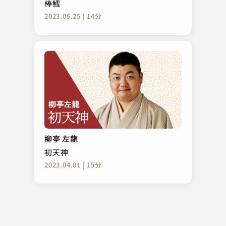
棒鱈
2023.06.25 | 14分
古今亭 志ん陽
たらちね
柳亭 左龍
2023.06.25 | 14分
初天神
2023.04.01 | 15分