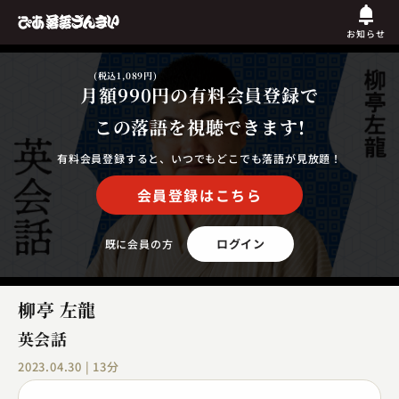
お知らせ
(税込1,089円)
月額990円
の有料会員登録で
この落語を視聴できます!
有料会員登録すると、いつでもどこでも落語が見放題！
会員登録はこちら
ログイン
既に会員の方
柳亭 左龍
英会話
2023.04.30 | 13分