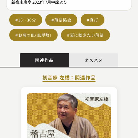
新宿末廣亭 2023年7月中席より
#15～30分
#落語協会
#真打
#お菊の皿(皿屋敷)
#夏に聴きたい落語
関連作品
オススメ
初音家 左橋：関連作品
隅田川 馬石