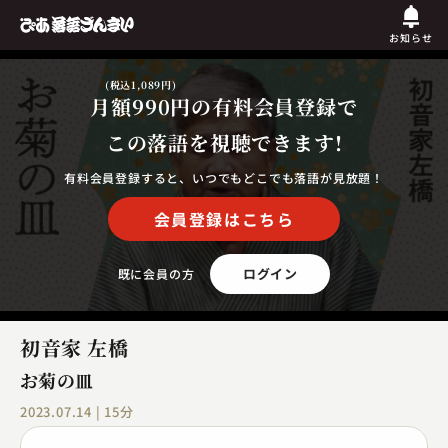
お知らせ
(税込1,089円)
月額990円
の有料会員登録で
この落語を視聴できます!
有料会員登録すると、いつでもどこでも落語が見放題！
会員登録はこちら
ログイン
既に会員の方
初音家 左橋
お菊の皿
2023.07.14 | 15分