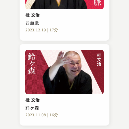
林家 種平
お忘れ物承り所
桂 文治
2024.10.01 | 15分
お血脈
2023.12.19 | 17分
雷門 小助六
転失気
桂 文治
2024.05.08 | 15分
鈴ヶ森
2023.11.08 | 16分