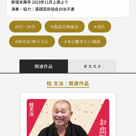
新宿末廣亭 2023年11月上席より
演奏・協力：落語芸術協会お囃子連
#15～30分
#落語芸術協会
#真打
#時そば/時うどん
#冬に聴きたい落語
関連作品
オススメ
桂 文治：関連作品