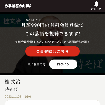
お知らせ
(税込1,089円)
月額990円
の有料会員登録で
この落語を視聴できます!
有料会員登録すると、いつでもどこでも落語が見放題！
会員登録はこちら
ログイン
既に会員の方
桂 文治
時そば
2023.11.06 | 16分