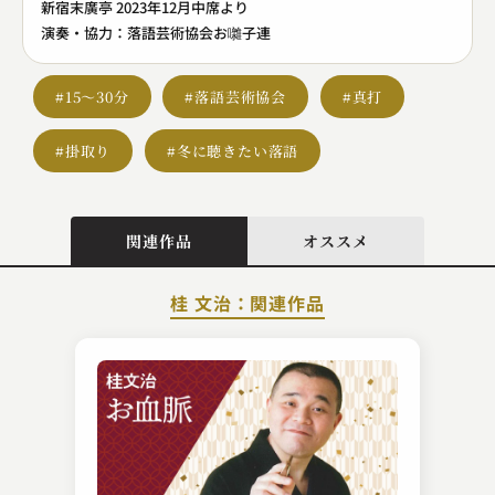
新宿末廣亭 2023年12月中席より
演奏・協力：落語芸術協会お囃子連
#15～30分
#落語芸術協会
#真打
#掛取り
#冬に聴きたい落語
関連作品
オススメ
桂 文治：関連作品