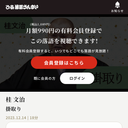
お知らせ
(税込1,089円)
月額990円
の有料会員登録で
この落語を視聴できます!
有料会員登録すると、いつでもどこでも落語が見放題！
会員登録はこちら
ログイン
既に会員の方
桂 文治
掛取り
2023.12.14 | 18分