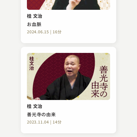
春風亭 勢朝
お血脈
桂 文治
2023.10.28 | 15分
お血脈
2024.06.15 | 16分
鈴々舎 馬桜
鰻屋
桂 文治
2023.12.06 | 15分
善光寺の由来
2023.11.04 | 14分