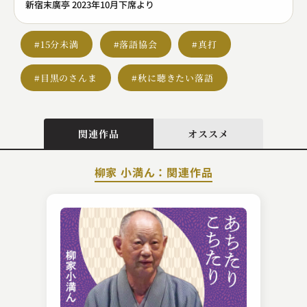
新宿末廣亭 2023年10月下席より
#15分未満
#落語協会
#真打
#目黒のさんま
#秋に聴きたい落語
関連作品
オススメ
柳家 小満ん：関連作品
柳家 わさび