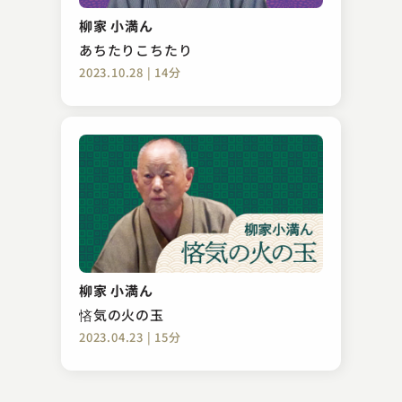
黄金の大黒
柳家 小満ん
2023.07.11 | 13分
あちたりこちたり
2023.10.28 | 14分
古今亭始（現：古今亭伝輔）
首ったけ
柳家 小満ん
2023.09.18 | 13分
悋気の火の玉
2023.04.23 | 15分