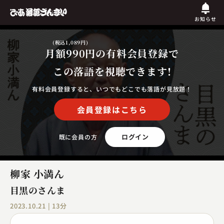
お知らせ
(税込1,089円)
月額990円
の有料会員登録で
この落語を視聴できます!
有料会員登録すると、いつでもどこでも落語が見放題！
会員登録はこちら
ログイン
既に会員の方
柳家 小満ん
目黒のさんま
2023.10.21 | 13分