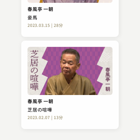
ぞろぞろ
春風亭 一朝
2023.04.01 | 10分
妾馬
2023.03.15 | 28分
金原亭 駒三
六尺棒
春風亭 一朝
2023.09.13 | 14分
芝居の喧嘩
2023.02.07 | 13分