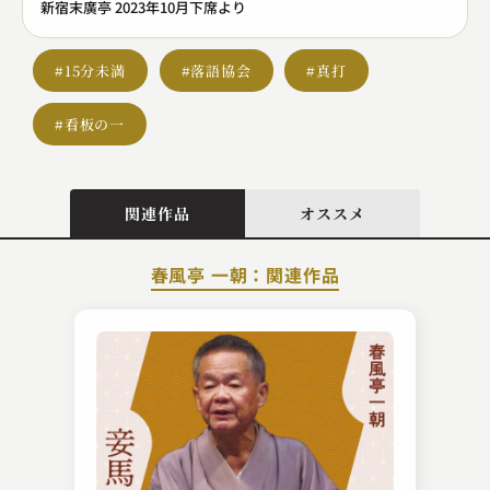
新宿末廣亭 2023年10月下席より
#15分未満
#落語協会
#真打
#看板の一
関連作品
オススメ
春風亭 一朝：関連作品
柳家 一琴