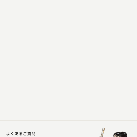
雷門音助（現：雷門五郎）
黄金の大黒
2024.05.08 | 11分
よくあるご質問