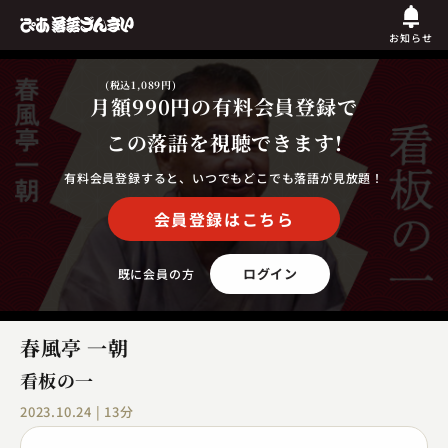
お知らせ
(税込1,089円)
月額990円
の有料会員登録で
この落語を視聴できます!
有料会員登録すると、いつでもどこでも落語が見放題！
会員登録はこちら
ログイン
既に会員の方
春風亭 一朝
看板の一
2023.10.24 | 13分