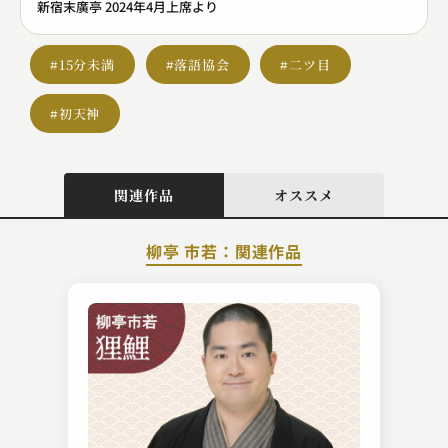
新宿末廣亭 2024年4月上席より
#15分未満
#落語協会
#二ツ目
#初天神
関連作品
オススメ
柳亭 市若：関連作品
桂 枝太郎