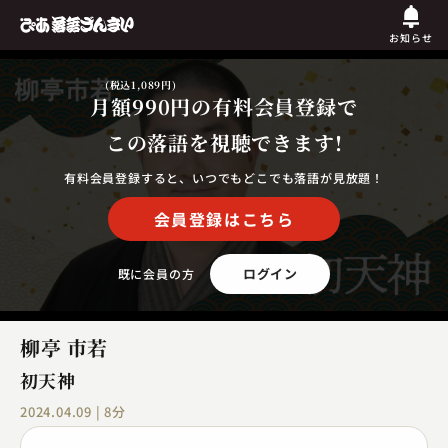
お知らせ
(税込1,089円)
月額990円
の有料会員登録で
この落語を視聴できます!
有料会員登録すると、いつでもどこでも落語が見放題！
会員登録はこちら
ログイン
既に会員の方
柳亭 市若
初天神
2024.04.09 | 8分