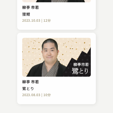
タイムカプセル
柳亭 市若
2024.09.29 | 14分
狸鯉
2023.10.03 | 12分
三遊亭 歌司
短命
柳亭 市若
2023.04.06 | 12分
鷺とり
2023.08.03 | 10分