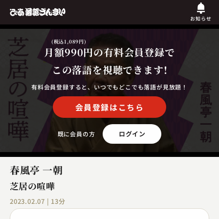
お知らせ
(税込1,089円)
月額990円
の有料会員登録で
この落語を視聴できます!
有料会員登録すると、いつでもどこでも落語が見放題！
会員登録はこちら
ログイン
既に会員の方
春風亭 一朝
芝居の喧嘩
2023.02.07 | 13分