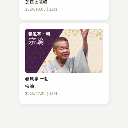
芝居の喧嘩
2024.10.08 | 12分
三遊亭 志う歌
松山鏡
春風亭 一朝
2024.04.09 | 12分
宗論
2023.07.20 | 13分