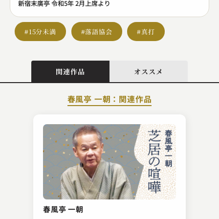
新宿末廣亭 令和5年 2月上席より
#15分未満
#落語協会
#真打
関連作品
オススメ
春風亭 一朝：関連作品
春風亭 勢朝
寄席の心得
春風亭 一朝
2023.08.28 | 14分