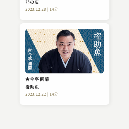
熊の皮
2023.12.28 | 14分
春風亭 柳太郎
おかえり（浅井朝治作）
古今亭 圓菊
2023.11.30 | 13分
権助魚
2023.12.22 | 14分