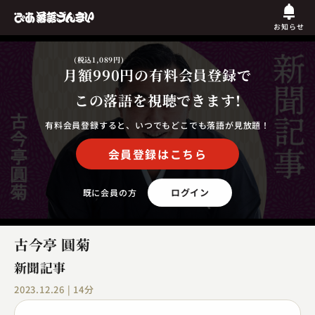
お知らせ
(税込1,089円)
月額990円
の有料会員登録で
この落語を視聴できます!
有料会員登録すると、いつでもどこでも落語が見放題！
会員登録はこちら
ログイン
既に会員の方
古今亭 圓菊
新聞記事
2023.12.26 | 14分