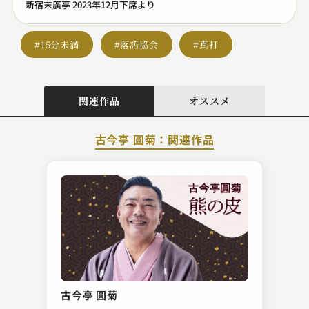
新宿末廣亭 2023年12月下席より
#15分未満
#落語協会
#真打
関連作品
オススメ
古今亭 圓菊：関連作品
柳亭 こみち
時そば
古今亭 圓菊
2023.12.05 | 13分