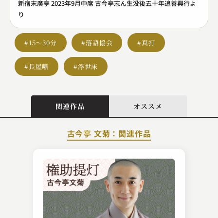
新宿末廣亭 2023年9月中席 古今亭志ん生没後五十年追善興行よ
り
#15～30分
#落語協会
#真打
#長屋噺
#浮世床
関連作品
オススメ
古今亭 文菊：関連作品