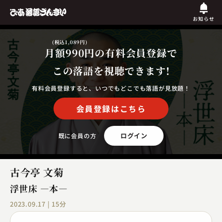
お知らせ
(税込1,089円)
月額990円
の有料会員登録で
この落語を視聴できます!
有料会員登録すると、いつでもどこでも落語が見放題！
会員登録はこちら
ログイン
既に会員の方
古今亭 文菊
浮世床 ―本―
2023.09.17 | 15分