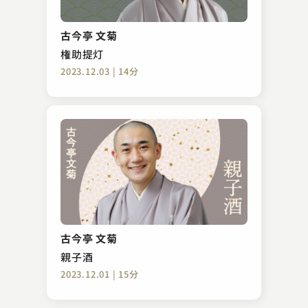
春風亭 柳枝
時そば
古今亭 文菊
2023.02.25 | 15分
権助提灯
2023.12.03 | 14分
三遊亭 志う歌
子ほめ
古今亭 文菊
2024.04.05 | 15分
親子酒
2023.12.01 | 15分