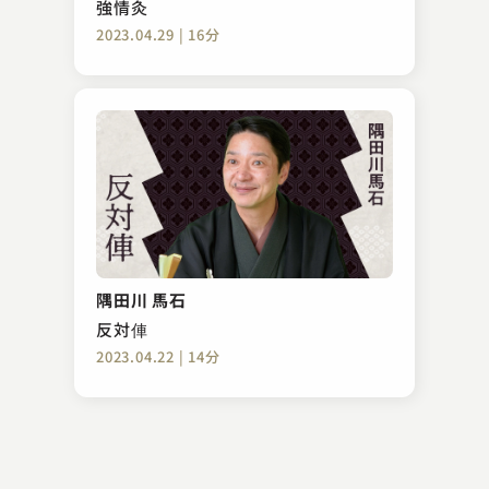
強情灸
2023.04.29 | 16分
林家 きく麿
首領が行く！
隅田川 馬石
2023.10.29 | 15分
反対俥
2023.04.22 | 14分