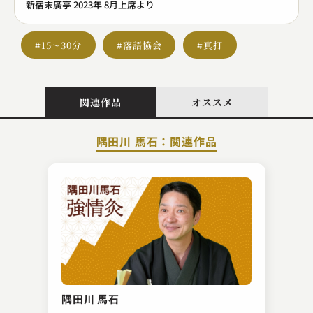
新宿末廣亭 2023年 8月上席より
#15～30分
#落語協会
#真打
関連作品
オススメ
隅田川 馬石：関連作品
三遊亭 歌る多
持参金
隅田川 馬石
2023.11.11 | 26分