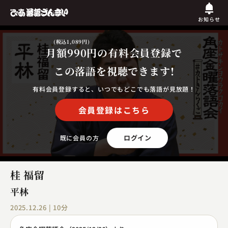
お知らせ
(税込1,089円)
月額990円
の有料会員登録で
この落語を視聴できます!
有料会員登録すると、いつでもどこでも落語が見放題！
会員登録はこちら
ログイン
既に会員の方
桂 福留
平林
2025.12.26 | 10分