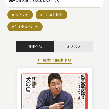
角座金曜落語会（2025/12/26）より
#15分未満
#上方落語協会
#角座金曜落語会
関連作品
オススメ
桂 福留：関連作品
春風亭 正朝