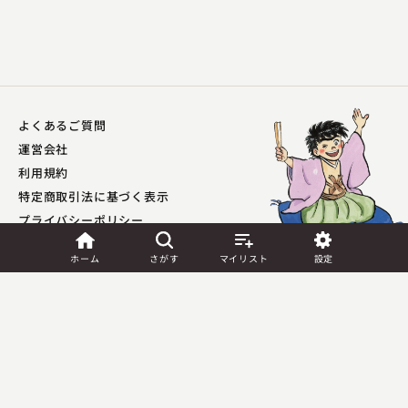
よくあるご質問
吉原 朝馬
運営会社
替り目
利用規約
2023.11.15 | 13分
特定商取引法に基づく表示
プライバシーポリシー​
外部送信ポリシー
ホーム
さがす
マイリスト
設定
JASRAC許諾
第9041037001Y45039号／
第9041037002Y45040号
Copyright (C) PIA Corporation. All Rights Reserved.