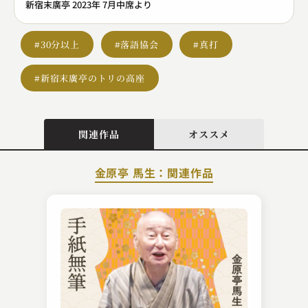
新宿末廣亭 2023年 7月中席より
#30分以上
#落語協会
#真打
#新宿末廣亭のトリの高座
関連作品
オススメ
金原亭 馬生：関連作品
春風亭 柳枝