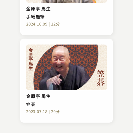
井戸の茶碗
金原亭 馬生
2023.06.30 | 35分
手紙無筆
2024.10.09 | 12分
春風亭 一蔵
らくだ
金原亭 馬生
2023.02.22 | 38分
笠碁
2023.07.18 | 29分