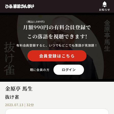
お知らせ
(税込1,089円)
月額990円
の有料会員登録で
この落語を視聴できます!
有料会員登録すると、いつでもどこでも落語が見放題！
会員登録はこちら
ログイン
既に会員の方
金原亭 馬生
抜け雀
2023.07.13 | 32分