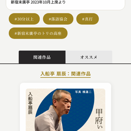
新宿末廣亭 2023年10月上席より
#30分以上
#落語協会
#真打
#新宿末廣亭のトリの高座
関連作品
オススメ
入船亭 扇辰：関連作品
笑福亭 學光