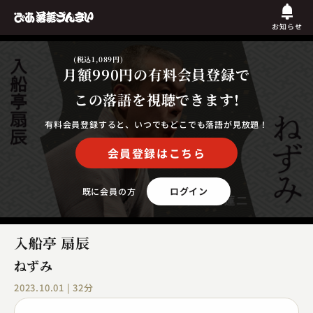
お知らせ
(税込1,089円)
月額990円
の有料会員登録で
この落語を視聴できます!
有料会員登録すると、いつでもどこでも落語が見放題！
会員登録はこちら
ログイン
既に会員の方
入船亭 扇辰
ねずみ
2023.10.01 | 32分