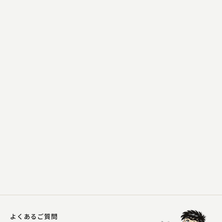
柳家 花緑
蜘蛛駕籠
2025.05.14 | 34分
よくあるご質問