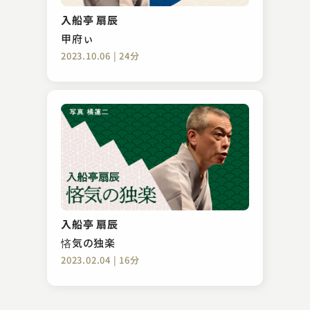
幸助餅
入船亭 扇辰
2026.01.30 | 32分
甲府ぃ
2023.10.06 | 24分
立川 吉幸
らくだ
入船亭 扇辰
2024.02.14 | 31分
悋気の独楽
2023.02.04 | 16分