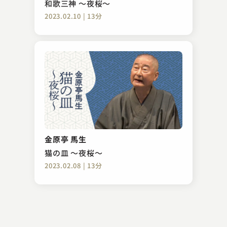
和歌三神 ～夜桜～
2023.02.10 | 13分
桂 歌蔵
桃太郎
金原亭 馬生
2024.09.25 | 12分
猫の皿 ～夜桜～
2023.02.08 | 13分