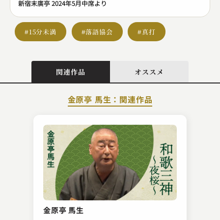
新宿末廣亭 2024年5月中席より
#15分未満
#落語協会
#真打
関連作品
オススメ
金原亭 馬生：関連作品
入船亭 扇好
黄金の大黒
金原亭 馬生
2023.11.18 | 14分