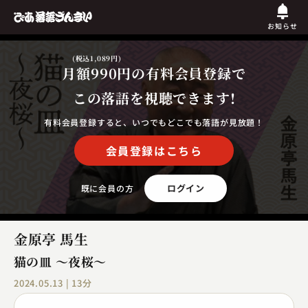
お知らせ
(税込1,089円)
月額990円
の有料会員登録で
この落語を視聴できます!
有料会員登録すると、いつでもどこでも落語が見放題！
会員登録はこちら
ログイン
既に会員の方
金原亭 馬生
猫の皿 ～夜桜～
2024.05.13 | 13分