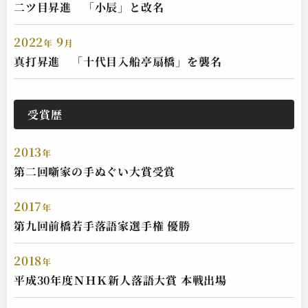
二ツ目昇進 「小辰」と改名
2022
9
年
月
入船亭 扇橋
真打昇進 「十代目入船亭扇橋」を襲名
子別れ（上）
2023.03.31 | 23分
受賞歴
2013
年
第二回噺家の手ぬぐい大賞受賞
2017
年
第九回前橋若手落語家選手権 優勝
入船亭 扇橋
2018
年
金明竹
平成30年度ＮＨＫ新人落語大賞 本戦出場
2023.06.10 | 16分