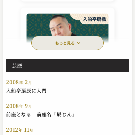
もっと見る
芸歴
入船亭 扇橋
初天神
2008
2
2023.12.07 | 8分
年
月
入船亭扇辰に入門
2008
9
年
月
前座となる 前座名「辰じん」
2012
11
年
月