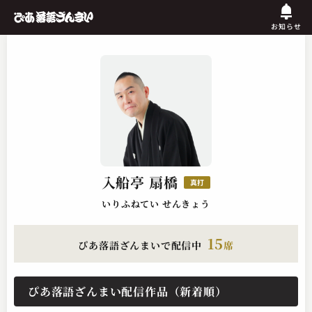
お知らせ
入船亭 扇橋
真打
いりふねてい せんきょう
15
ぴあ落語ざんまいで配信中
席
ぴあ落語ざんまい配信作品（新着順）