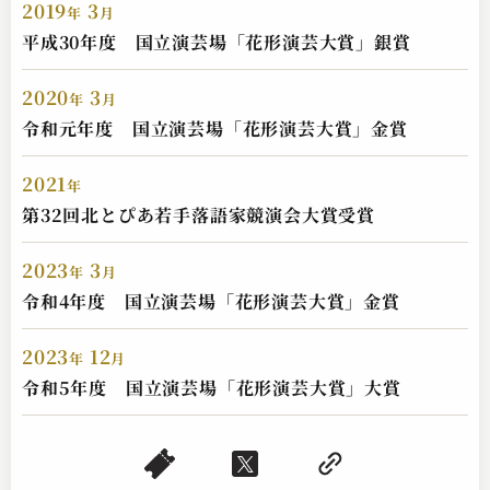
2019
3
年
月
平成30年度 国立演芸場「花形演芸大賞」銀賞
2020
3
年
月
令和元年度 国立演芸場「花形演芸大賞」金賞
2021
年
第32回北とぴあ若手落語家競演会大賞受賞
入船亭 扇橋
2023
3
年
月
替り目
令和4年度 国立演芸場「花形演芸大賞」金賞
2023.06.08 | 13分
2023
12
年
月
令和5年度 国立演芸場「花形演芸大賞」大賞