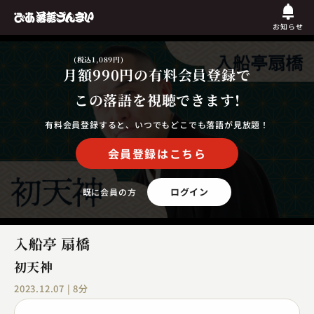
お知らせ
(税込1,089円)
月額990円
の有料会員登録で
この落語を視聴できます!
有料会員登録すると、いつでもどこでも落語が見放題！
会員登録はこちら
ログイン
既に会員の方
入船亭 扇橋
初天神
2023.12.07 | 8分