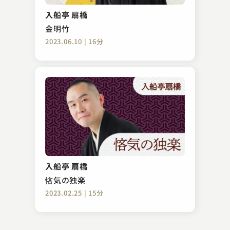
太閤記 間違いの婚礼
入船亭 扇橋
2023.11.26 | 12分
金明竹
2023.06.10 | 16分
神田 陽子
名人小団次
入船亭 扇橋
2023.11.06 | 13分
悋気の独楽
2023.02.25 | 15分