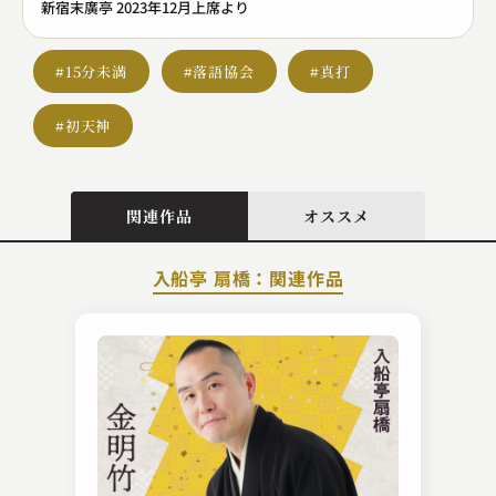
新宿末廣亭 2023年12月上席より
#15分未満
#落語協会
#真打
#初天神
関連作品
オススメ
入船亭 扇橋：関連作品
神田 阿久鯉