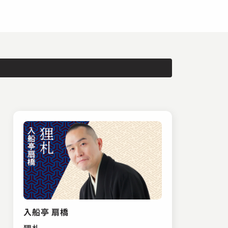
入船亭 扇橋
狸札