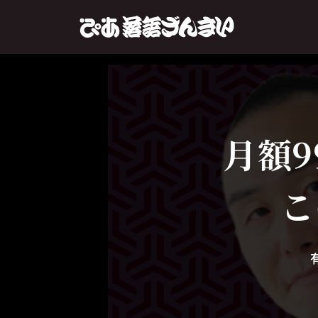
月額9
こ