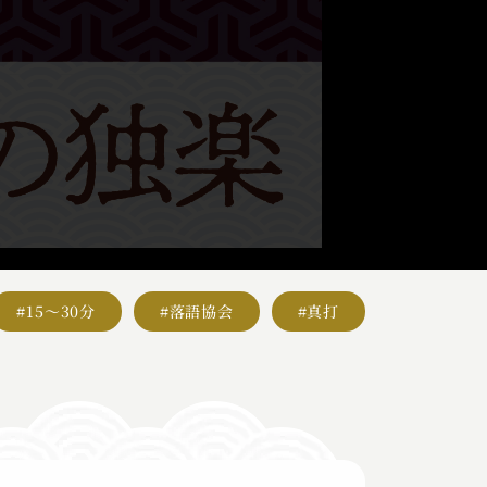
#15～30分
#落語協会
#真打