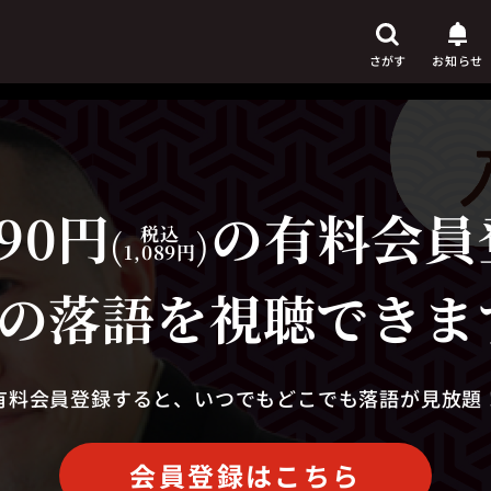
さがす
お知らせ
90円
の有料会員
芸人
からさがす
(
税込
)
1,089円
演目
からさがす
の落語を視聴できま
上演時間
からさがす
有料会員登録すると、いつでもどこでも落語が見放題
会員登録はこちら