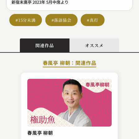
新宿末廣亭 2023年 5月中席より
#15分未満
#落語協会
#真打
関連作品
オススメ
春風亭 柳朝：関連作品
春風亭 朝枝
転失気
春風亭 柳朝
2023.02.23 | 12分