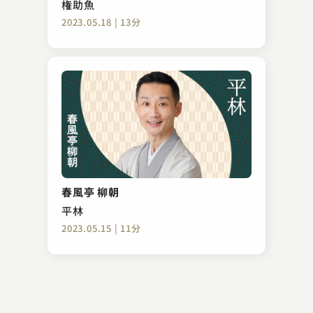
権助魚
2023.05.18 | 13分
林家 きく麿
おもち
春風亭 柳朝
2023.01.13 | 11分
平林
2023.05.15 | 11分