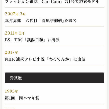
ファッション雑誌「Can Cam」7月号で浴衣モデル
2007
3
年
月
真打昇進 六代目「春風亭柳朝｣を襲名
2011
1
年
月
BS－TBS「銭湯日和」に出演
2017
年
NHK 連続テレビ小説「わろてんか」に出演
受賞歴
1995
年
第1回 岡本マキ賞