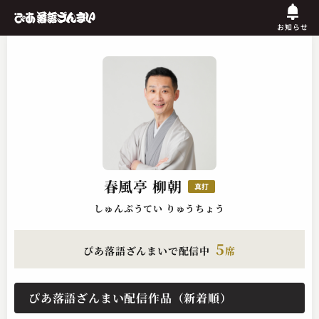
お知らせ
春風亭 柳朝
真打
しゅんぷうてい りゅうちょう
5
ぴあ落語ざんまいで配信中
席
ぴあ落語ざんまい配信作品（新着順）