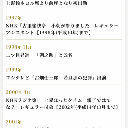
上野鈴本ヨル席より前座となり初出勤
1997
年
春風亭 柳朝
NHK「古里愉快亭 小朝が参りました」レギュラー
熊の皮
アシスタント【1998年(平成10年)まで】
2023.05.12 | 14分
1998
11
年
月
二ツ目昇進 「朝之助」と改名
1999
年
フジテレビ「古畑任三郎 若旦那の犯罪」出演
2000
4
年
月
NHKラジオ第1「土曜ほっとタイム 親子ではて
な？」レギュラー司会【2002年(平成14年)3月まで】
2001
年