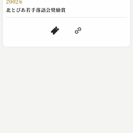
2002
年
北とぴあ若手落語会奨励賞