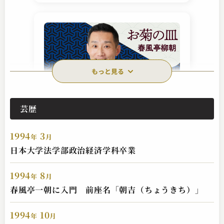
もっと見る
芸歴
春風亭 柳朝
お菊の皿
1994
3
2023.05.14 | 14分
年
月
日本大学法学部政治経済学科卒業
1994
8
年
月
春風亭一朝に入門 前座名「朝吉（ちょうきち）」
1994
10
年
月